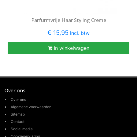
Parfurmvrije Haar Styling Creme
€ 15,95
incl. btw
In winkelwagen
Over ons
Over ons
Algemene voorwaarden
Sitemap
Contact
Social media
Cookieverklaring