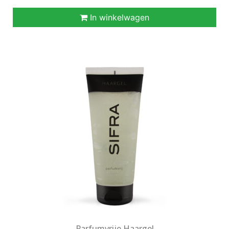
In winkelwagen
Parfumvrije Haargel