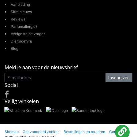
Aanbieding
Sifra nieuws
Reviews
Parfumallergie?
Veelgestelde vragen
Dierproefvrij
Blog
Meld je aan voor de nieuwsbrief
Inschrijven
Social
Veilig winkelen
Sitemap
Geavanceerd zoeken
Bestellingen en routeren
Contact