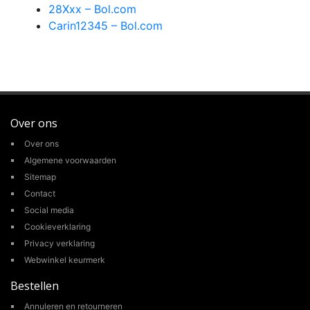
28Xxx – Bol.com
Carin12345 – Bol.com
Over ons
Over ons
Algemene voorwaarden
Sitemap
Contact
Social media
Cookieverklaring
Privacy verklaring
Webwinkel keurmerk
Bestellen
Annuleren en retourneren