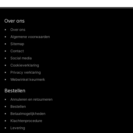
Over ons
Over ons
Algemene voorwaarden
Sitemap
Contact
Social media
Cookieverklaring
Privacy verklaring
Webwinkel keurmerk
Bestellen
Annuleren en retourneren
Bestellen
Betaalmogelijkheden
Klachtenprocedure
Levering