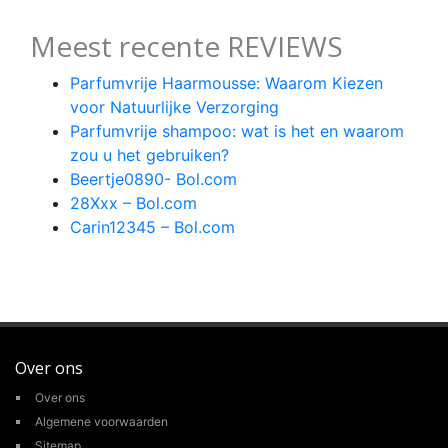
Meest recente REVIEWS
Parfumvrije Haarmousse: Waarom Kiezen
voor Natuurlijke Verzorging
Parfumvrije shampoo: wat is het en waarom
zou u het gebruiken?
Beertje0890- Bol.com
28Xxx – Bol.com
Carin12345 – Bol.com
Over ons
Over ons
Algemene voorwaarden
Sitemap