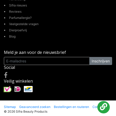
Sifra nieuws
Reviews
Parfumallergie?
Veelgestelde vragen
Dierproefvrij
Blog
Meld je aan voor de nieuwsbrief
Inschrijven
Social
Veilig winkelen
Sitemap
Geavanceerd zoeken
Bestellingen en routeren
Contact
© 2026 Sifra Beauty Products