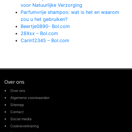
voor Natuurlijke Verzorging
Parfumvrije shampoo: wat is het en waarom
zou u het gebruiken?
Beertje0890- Bol.com
28Xxx – Bol.com
Carin12345 – Bol.com
Over ons
Over ons
Algemene voorwaarden
Sitemap
Contact
Social media
Cookieverklaring