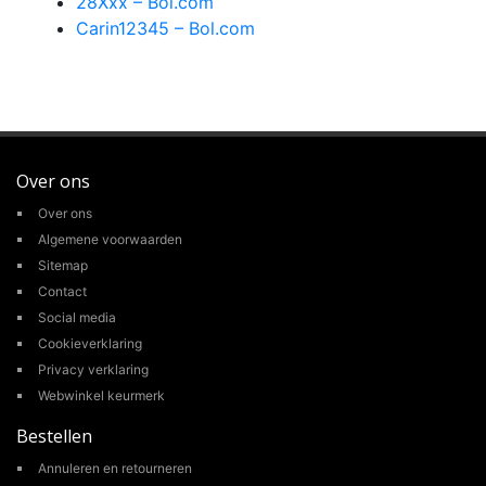
28Xxx – Bol.com
Carin12345 – Bol.com
Over ons
Over ons
Algemene voorwaarden
Sitemap
Contact
Social media
Cookieverklaring
Privacy verklaring
Webwinkel keurmerk
Bestellen
Annuleren en retourneren